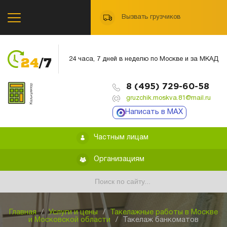
Вызвать грузчиков
24 часа, 7 дней в неделю по Москве и за МКАД
8 (495) 729-60-58
gruzchik.moskva.81@mail.ru
Написать в MAX
Частным лицам
Организациям
Главная
/
Услуги и цены
/
Такелажные работы в Москве
и Московской области
/
Такелаж банкоматов