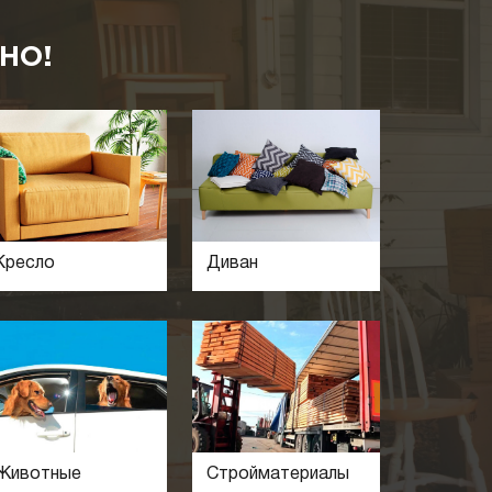
НО!
Кресло
Диван
Животные
Стройматериалы