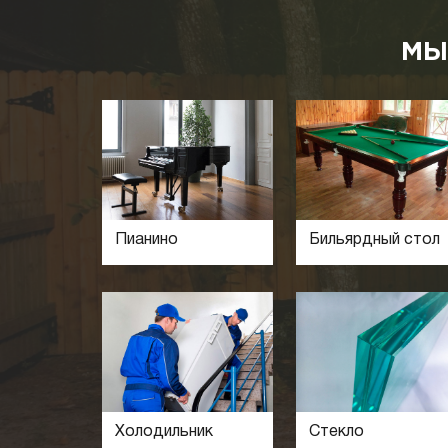
МЫ
Пианино
Бильярдный стол
Холодильник
Стекло